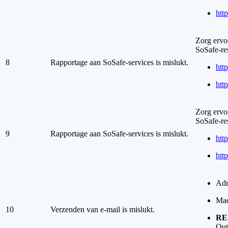
http
Zorg ervoo
SoSafe-re
8
Rapportage aan SoSafe-services is mislukt.
http
http
Zorg ervoo
SoSafe-re
9
Rapportage aan SoSafe-services is mislukt.
http
http
Adr
Mac
10
Verzenden van e-mail is mislukt.
RE
Out