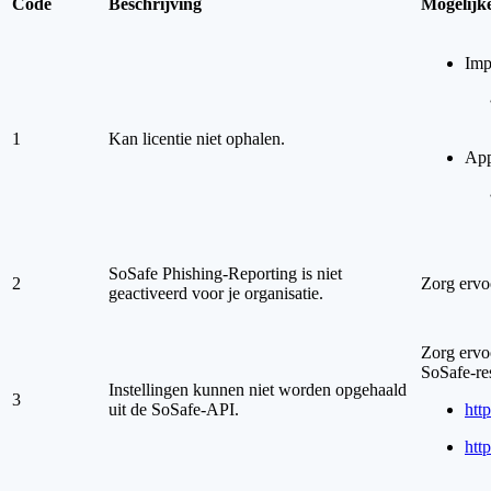
Code
Beschrijving
Mogelijke
Imp
1
Kan licentie niet ophalen.
App
SoSafe Phishing-Reporting is niet
2
Zorg ervoo
geactiveerd voor je organisatie.
Zorg ervoo
SoSafe-re
Instellingen kunnen niet worden opgehaald
3
uit de SoSafe-API.
http
http