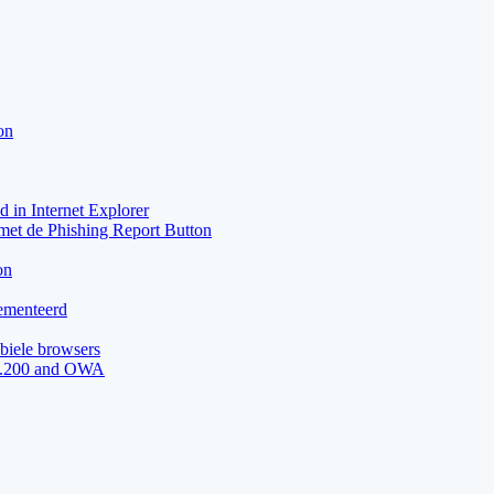
on
 in Internet Explorer
met de Phishing Report Button
on
lementeerd
biele browsers
11.200 and OWA