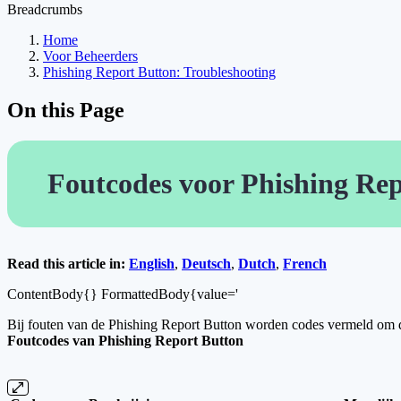
Breadcrumbs
Home
Voor Beheerders
Phishing Report Button: Troubleshooting
On this Page
Foutcodes voor Phishing Re
Read this article in:
English
,
Deutsch
,
Dutch
,
French
ContentBody{} FormattedBody{value='
Bij fouten van de Phishing Report Button worden codes vermeld om de
Foutcodes van Phishing Report Button