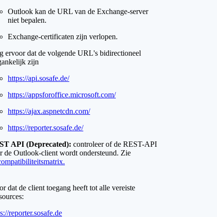
Outlook kan de URL van de Exchange-server
niet bepalen.
Exchange-certificaten zijn verlopen.
g ervoor dat de volgende URL's bidirectioneel
gankelijk zijn
https://api.sosafe.de/
https://appsforoffice.microsoft.com/
https://ajax.aspnetcdn.com/
https://reporter.sosafe.de/
T API (Deprecated):
controleer of de REST-API
r de Outlook-client wordt ondersteund. Zie
compatibiliteitsmatrix.
r dat de client toegang heeft tot alle vereiste
sources:
s://reporter.sosafe.de