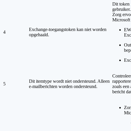
Dit token 
gebruiker.
Zorg ervoo
Microsoft
Exchange-toegangstoken kan niet worden
EWS
4
opgehaald.
Exc
Out
bep
Exc
Controleer
Dit itemtype wordt niet ondersteund. Alleen
rapportere
5
e-mailberichten worden ondersteund.
zoals een
bericht d
Zor
Mic