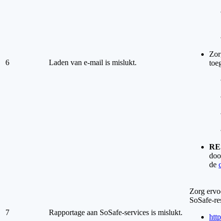
Zor
6
Laden van e-mail is mislukt.
toe
RES
doo
de
Zorg ervoo
SoSafe-re
7
Rapportage aan SoSafe-services is mislukt.
http