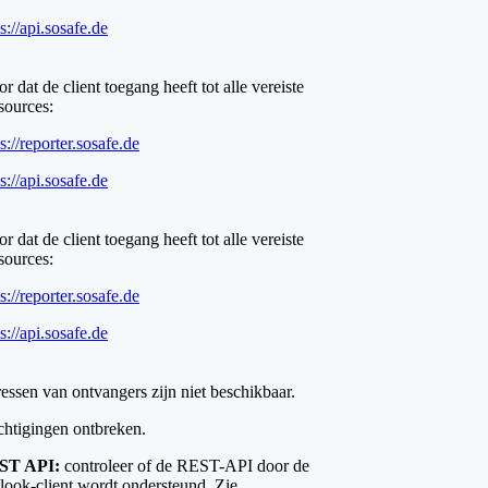
s://api.sosafe.de
r dat de client toegang heeft tot alle vereiste
sources:
s://reporter.sosafe.de
s://api.sosafe.de
r dat de client toegang heeft tot alle vereiste
sources:
s://reporter.sosafe.de
s://api.sosafe.de
essen van ontvangers zijn niet beschikbaar.
htigingen ontbreken.
ST API:
controleer of de REST-API door de
look-client wordt ondersteund. Zie