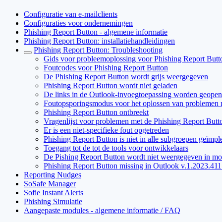
Configuratie van e-mailclients
Configuraties voor ondernemingen
Phishing Report Button - algemene informatie
Phishing Report Button: installatiehandleidingen
Phishing Report Button: Troubleshooting
Gids voor probleemoplossing voor Phishing Report Butt
Foutcodes voor Phishing Report Button
De Phishing Report Button wordt grijs weergegeven
Phishing Report Button wordt niet geladen
De links in de Outlook-invoegtoepassing worden geopend
Foutopsporingsmodus voor het oplossen van problemen 
Phishing Report Button ontbreekt
Vragenlijst voor problemen met de Phishing Report Butt
Er is een niet-specifieke fout opgetreden
Phishing Report Button is niet in alle subgroepen geïmp
Toegang tot de tot de tools voor ontwikkelaars
De Pishing Report Button wordt niet weergegeven in mo
Phishing Report Button missing in Outlook v.1.2023.4
Reporting Nudges
SoSafe Manager
Sofie Instant Alerts
Phishing Simulatie
Aangepaste modules - algemene informatie / FAQ